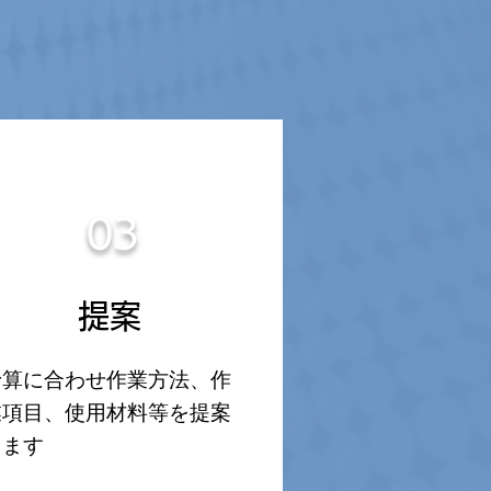
03
提案
予算に合わせ作業方法、作
業項目、使用材料等を提案
します