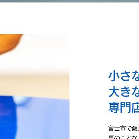
小さ
大き
専門
富士市で鈑
車のことな